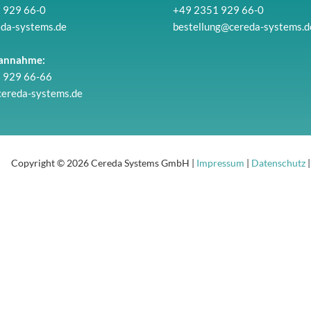
 929 66-0
+49 2351 929 66-0
eda-systems.de
bestellung@cereda-systems.d
annahme:
 929 66-66
cereda-systems.de
Copyright © 2026 Cereda Systems GmbH |
Impressum
|
Datenschutz