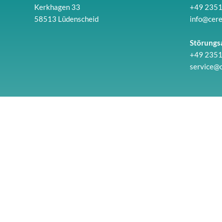
Kerkhagen 33
+49 2351
58513 Lüdenscheid
info@cer
Störungs
+49 2351
service@