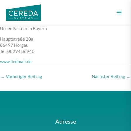
Zum
Inhalt
springen
Unser Partner in Bayern
Hauptstraße 20a
86497 Horgau
Tel. 08294 86940
www.lindmair.de
←
Vorheriger Beitrag
Nächster Beitrag
→
Adresse