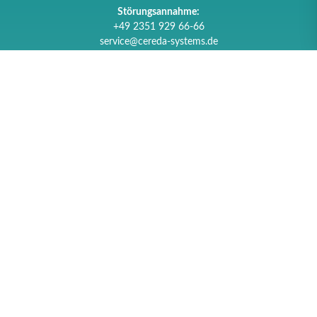
Störungsannahme:
+49 2351 929 66-66
service@cereda-systems.de
Bestellannahme
Bestellungen:
+49 2351 929 66-0
bestellung@cereda-systems.de
Copyright © 2026 Cereda Systems GmbH |
Impressum
|
Datenschutz
|
Hinweisgeberschutz
|
AGB
| Powered by
impulsant Kreativagentur