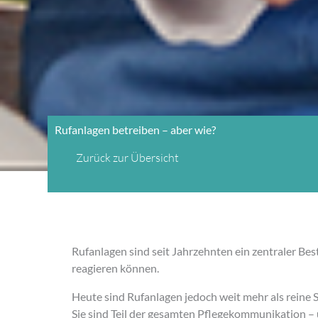
Rufanlagen betreiben – aber wie?
Zurück zur Übersicht
Rufanlagen sind seit Jahrzehnten ein zentraler Bes
reagieren können.
Heute sind Rufanlagen jedoch weit mehr als reine S
Sie sind Teil der gesamten Pflegekommunikation –