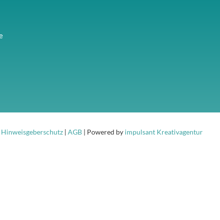
e
|
Hinweisgeberschutz
|
AGB
| Powered by
impulsant Kreativagentur