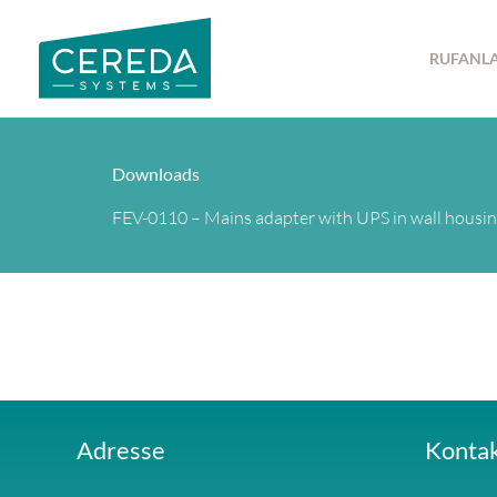
Zum
Inhalt
RUFANL
springen
Downloads
FEV-0110 – Mains adapter with UPS in wall housin
Adresse
Konta