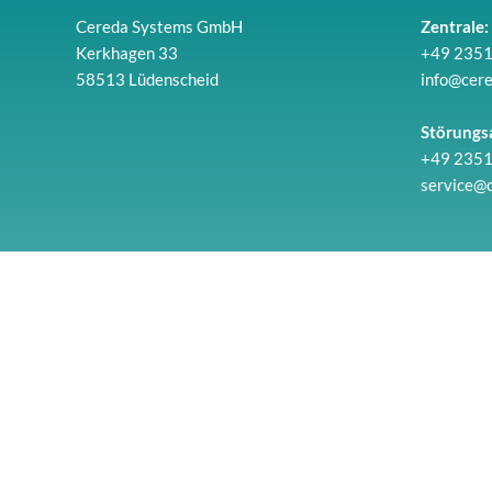
Cereda Systems GmbH
Zentrale:
Kerkhagen 33
+49 2351
58513 Lüdenscheid
info@cer
Störungs
+49 2351
service@